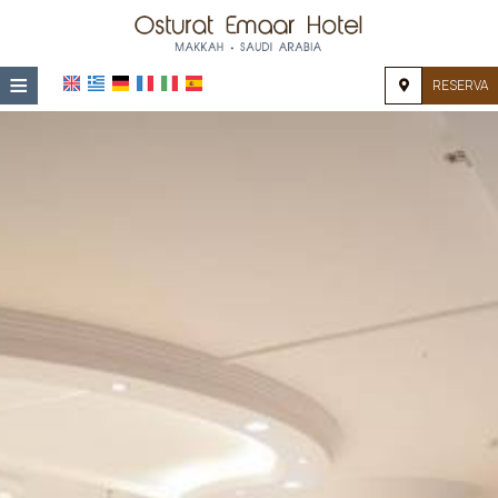
≡
RESERVA
HOME
UBICACIÓN
ALOJAMIENTO
INSTALACIONES
GALERÍA
IMPRESIONES