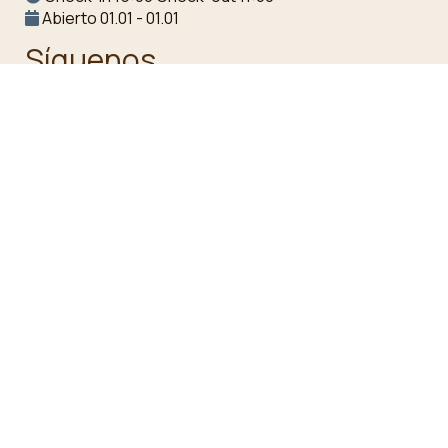
Abierto 01.01 - 01.01
Síguenos
Impresiones
Aviso legal: Este no es un sitio web oficial. Ofrece
información y número de teléfono del establecimiento,
así como un servicio de reservas en línea.
GDPR
Al utilizar este sitio web, usted acepta nuestra