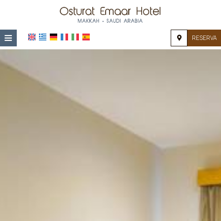
≡
RESERVA
HOME
UBICACIÓN
ALOJAMIENTO
INSTALACIONES
GALERÍA
IMPRESIONES