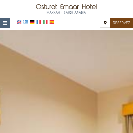
≡
RESERVEZ
ACCUEIL
EMPLACEMENT
HÉBERGEMENT
INSTALLATIONS
GALERIE
IMPRESSIONS