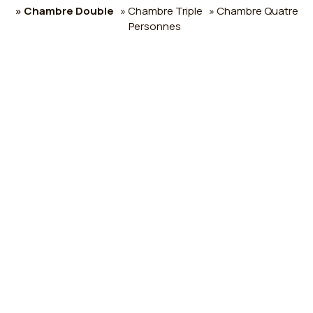
» Chambre Double
» Chambre Triple
» Chambre Quatre
Personnes
SHARE
IMPRIMER
Contactez nous
Osturat Emaar Hotel
Hôtel à La Mecque, Arabie Saoudite
Al Aziziya District, Mahbas Al Jen - 21452 Mecque -
Arabie Saoudite
Check-in 15:00 Check-out 11:00
Ouvert 01.01 - 01.01
Suivez-nous